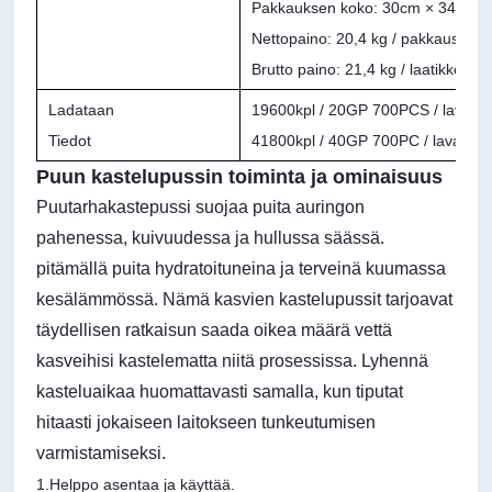
Pakkauksen koko: 30cm × 34cm 
Nettopaino: 20,4 kg / pakkaus
Brutto paino: 21,4 kg / laatikko
Ladataan
19600kpl / 20GP 700PCS / lava
Tiedot
41800kpl / 40GP 700PC / lava
Puun kastelupussin toiminta ja ominaisuus
Puutarhakastepussi suojaa puita auringon
pahenessa, kuivuudessa ja hullussa säässä.
pitämällä puita hydratoituneina ja terveinä kuumassa
kesälämmössä. Nämä kasvien kastelupussit tarjoavat
täydellisen ratkaisun saada oikea määrä vettä
kasveihisi kastelematta niitä prosessissa. Lyhennä
kasteluaikaa huomattavasti samalla, kun tiputat
hitaasti jokaiseen laitokseen tunkeutumisen
varmistamiseksi.
1.Helppo asentaa ja käyttää.