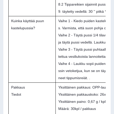
8.2 Tippareikien sijainnit pussia koh
9. täytetty vedellä: 30 '' pitkä * 18
Kuinka käyttää puun
Vaihe 1 - Kiedo puiden kastelupus
kastelupussia?
s. Varmista, että suon pohja on auk
Vaihe 2 - Täytä pussi 1/4 tilavuute
ja täytä pussi vedellä. Laukku on t
Vaihe 3 - Täytä pussi puhtaalla ve
tettua vesiliukoista lannoitetta, var
Vaihe 4 - Laukku sopii puiden ymp
ssin vetoketjua, kun se on täynnä v
neet tippumisreiät. .
Pakkaus
Yksittäinen pakkaus: OPP-laukku
Tiedot
Yksittäinen pakkauskoko: 26x27x
Yksittäinen paino: 0,67 g / kpl
Määrä: 30kpl / pakkaus