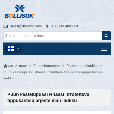

sales@tjbollison.com
+86-13964008293


Tog


>
tuote
>
Puutarhatuotteet
>
Puun kastelulaukku
>
koti
Puun kastelupussi Hitaasti irrotettava tippukastelujärjestelmän
laukku
Puun kastelupussi Hitaasti irrotettava
tippukastelujärjestelmän laukku