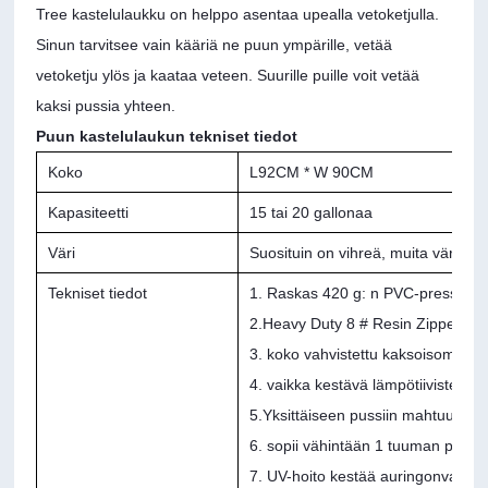
Tree kastelulaukku on helppo asentaa upealla vetoketjulla.
Sinun tarvitsee vain kääriä ne puun ympärille, vetää
vetoketju ylös ja kaataa veteen. Suurille puille voit vetää
kaksi pussia yhteen.
Puun kastelulaukun tekniset tiedot
Koko
L92CM * W 90CM
Kapasiteetti
15 tai 20 gallonaa
Väri
Suosituin on vihreä, muita värejä
Tekniset tiedot
1. Raskas 420 g: n PVC-pressu
2.Heavy Duty 8 # Resin Zipper ja 
3. koko vahvistettu kaksoisompelu
4. vaikka kestävä lämpötiiviste
5.Yksittäiseen pussiin mahtuu noi
6. sopii vähintään 1 tuuman puu
7. UV-hoito kestää auringonvaloa