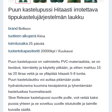
Puun kastelupussi Hitaasti irrotettava
tippukastelujärjestelmän laukku
brand
Bollison
tuotteen alkuperä
Kiina
toimitusaika
25 päivää
tuotantokapasiteetti
20000kpl / Kuukausi
Puun kastelupussi on valmistettu PVC-materiaalista, se on
kestävä, kierrätetty ja käytetty pitkään, ja siihen mahtuu 15
tai 20 litraa vettä ja se ylläpitää hitaasti 5-8 tuntia.
Puun kastelulaukku voi auttaa pitämään puita
hydratoituneina kuumina kesäpäivinä ja lyhentämään
kasteluaikaa huomattavasti.
Slow Release kastelupussi suurille puille, voit vetää kaksi
pussia yhteen ja se soveltuu uusille istutuksille ja taimille
kuivalla säällä.