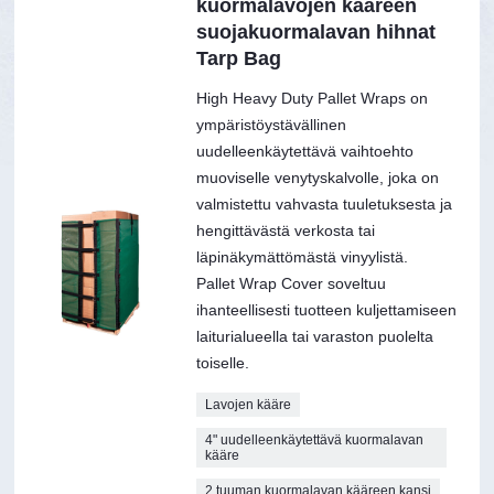
kuormalavojen kääreen
suojakuormalavan hihnat
Tarp Bag
High Heavy Duty Pallet Wraps on
ympäristöystävällinen
uudelleenkäytettävä vaihtoehto
muoviselle venytyskalvolle, joka on
valmistettu vahvasta tuuletuksesta ja
hengittävästä verkosta tai
läpinäkymättömästä vinyylistä.
Pallet Wrap Cover soveltuu
ihanteellisesti tuotteen kuljettamiseen
laiturialueella tai varaston puolelta
toiselle.
Lavojen kääre
4" uudelleenkäytettävä kuormalavan
kääre
2 tuuman kuormalavan kääreen kansi