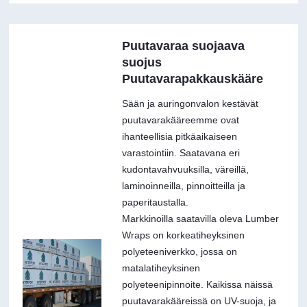
Puutavaraa suojaava
suojus
Puutavarapakkauskääre
Sään ja auringonvalon kestävät
puutavarakääreemme ovat
ihanteellisia pitkäaikaiseen
varastointiin. Saatavana eri
kudontavahvuuksilla, väreillä,
laminoinneilla, pinnoitteilla ja
paperitaustalla.
Markkinoilla saatavilla oleva Lumber
Wraps on korkeatiheyksinen
polyeteeniverkko, jossa on
matalatiheyksinen
polyeteenipinnoite. Kaikissa näissä
puutavarakääreissä on UV-suoja, ja