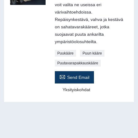
voit valita ne useissa eri
värivaihtoehdoissa.
Repäisynkestävä, vahva ja kestävä
on sahatavarakääreet, jotka
suojaavat puuta ankarilta
ympäristöolosuhteilta.
Puukääre
Puun kääre
Puutavarapakkauskääre

Send Email
Yksityiskohdat