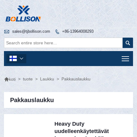

sales@tjbollison.com
+86-13964008293


Tog


>
tuote
>
Laukku
>
Pakkauslaukku
koti
Pakkauslaukku
Heavy Duty
uudelleenkäytettävät