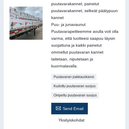
puutavarakannet, painetut
puutavarakannet, selkeät päätypuun
kannet
Puu- ja junavaunut
Puutavarapeitteemme avulla voit olla
varma, että tuotteesi saapuu täysin
suojattuna ja kaikki painetut
ommellut puutavaran kannet
taitetaan, niputetaan ja
kuormalavalla.
Puutavaran pakkauskansi
Kudottu puutavaran suojus
Ompeltu puutavaran suojus

Send Email
Yksityiskohdat