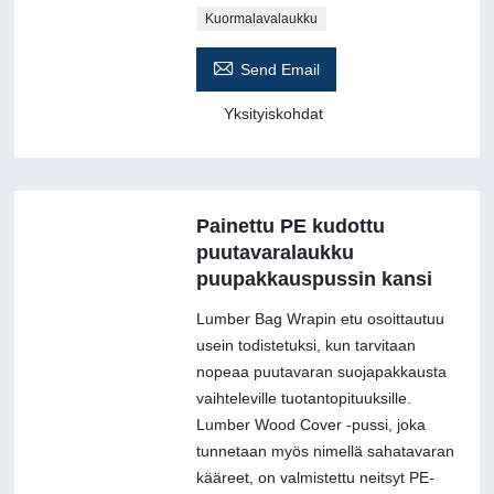
Kuormalavalaukku

Send Email
Yksityiskohdat
Painettu PE kudottu
puutavaralaukku
puupakkauspussin kansi
Lumber Bag Wrapin etu osoittautuu
usein todistetuksi, kun tarvitaan
nopeaa puutavaran suojapakkausta
vaihteleville tuotantopituuksille.
Lumber Wood Cover -pussi, joka
tunnetaan myös nimellä sahatavaran
kääreet, on valmistettu neitsyt PE-