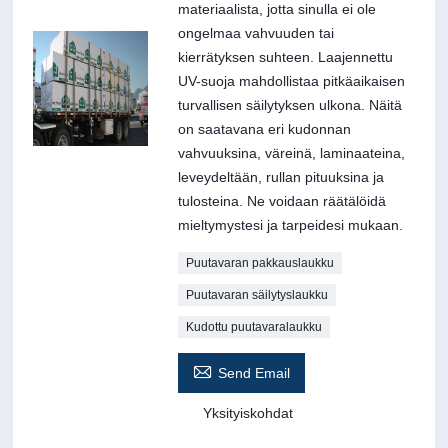
materiaalista, jotta sinulla ei ole
ongelmaa vahvuuden tai
kierrätyksen suhteen. Laajennettu
UV-suoja mahdollistaa pitkäaikaisen
turvallisen säilytyksen ulkona. Näitä
on saatavana eri kudonnan
vahvuuksina, väreinä, laminaateina,
leveydeltään, rullan pituuksina ja
tulosteina. Ne voidaan räätälöidä
mieltymystesi ja tarpeidesi mukaan.
Puutavaran pakkauslaukku
Puutavaran säilytyslaukku
Kudottu puutavaralaukku

Send Email
Yksityiskohdat