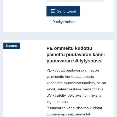

Send Email
Yksityiskohdat
kuuma
PE ommeltu kudottu
painettu puutavaran kansi
puutavaran säilytyspussi
PE-kudotut puutavarakannet on
valmistettu korkealaatuisesta
kudotusta muovimateriaalista, se on
kevyt, sateenkestävä, vedenpitävä,
UV-käsitelty, pölytiivis, lumitiivis ja
logopainatus.
Puutavaran kansi sisältää kudotut
puutavarapussit, ommellut