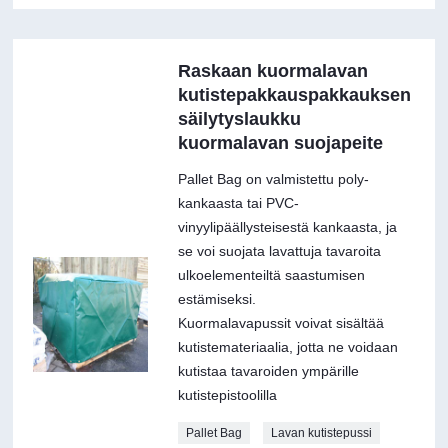
Raskaan kuormalavan
kutistepakkauspakkauksen
säilytyslaukku
kuormalavan suojapeite
Pallet Bag on valmistettu poly-
kankaasta tai PVC-
vinyylipäällysteisestä kankaasta, ja
se voi suojata lavattuja tavaroita
ulkoelementeiltä saastumisen
estämiseksi.
Kuormalavapussit voivat sisältää
kutistemateriaalia, jotta ne voidaan
kutistaa tavaroiden ympärille
kutistepistoolilla
Pallet Bag
Lavan kutistepussi