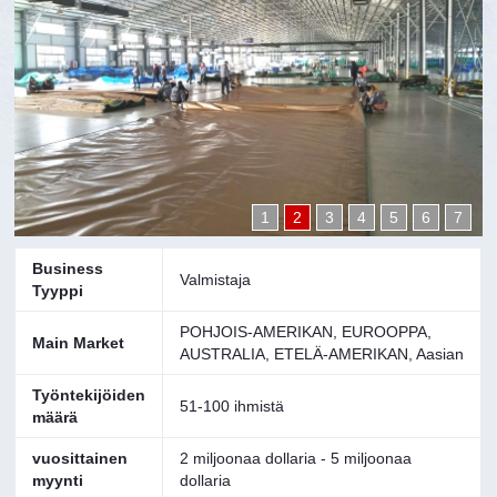
1
2
3
4
5
6
7
Business
Valmistaja
Tyyppi
POHJOIS-AMERIKAN, EUROOPPA,
Main Market
AUSTRALIA, ETELÄ-AMERIKAN, Aasian
Työntekijöiden
51-100 ihmistä
määrä
vuosittainen
2 miljoonaa dollaria - 5 miljoonaa
myynti
dollaria