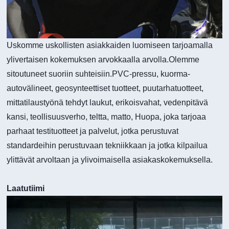
Uskomme uskollisten asiakkaiden luomiseen tarjoamalla
ylivertaisen kokemuksen arvokkaalla arvolla.Olemme
sitoutuneet suoriin suhteisiin.PVC-pressu, kuorma-
autovälineet, geosynteettiset tuotteet, puutarhatuotteet,
mittatilaustyönä tehdyt laukut, erikoisvahat, vedenpitävä
kansi, teollisuusverho, teltta, matto, Huopa, joka tarjoaa
parhaat testituotteet ja palvelut, jotka perustuvat
standardeihin perustuvaan tekniikkaan ja jotka kilpailua
ylittävät arvoltaan ja ylivoimaisella asiakaskokemuksella.
Laatutiimi