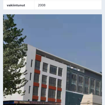
vakiintunut
2008