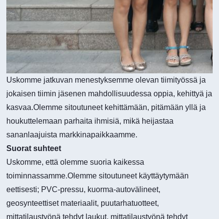
Uskomme jatkuvan menestyksemme olevan tiimityössä ja
jokaisen tiimin jäsenen mahdollisuudessa oppia, kehittyä ja
kasvaa.Olemme sitoutuneet kehittämään, pitämään yllä ja
houkuttelemaan parhaita ihmisiä, mikä heijastaa
sananlaajuista markkinapaikkaamme.
Suorat suhteet
Uskomme, että olemme suoria kaikessa
toiminnassamme.Olemme sitoutuneet käyttäytymään
eettisesti; PVC-pressu, kuorma-autovälineet,
geosynteettiset materiaalit, puutarhatuotteet,
mittatilaustyönä tehdyt laukut, mittatilaustyönä tehdyt