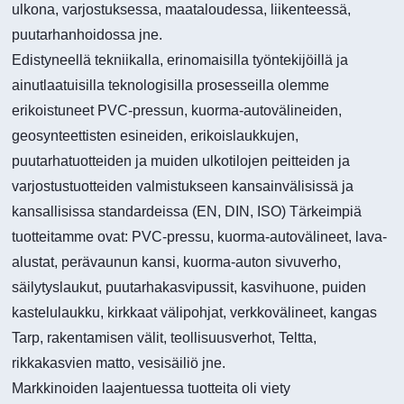
ulkona, varjostuksessa, maataloudessa, liikenteessä,
puutarhanhoidossa jne.
Edistyneellä tekniikalla, erinomaisilla työntekijöillä ja
ainutlaatuisilla teknologisilla prosesseilla olemme
erikoistuneet PVC-pressun, kuorma-autovälineiden,
geosynteettisten esineiden, erikoislaukkujen,
puutarhatuotteiden ja muiden ulkotilojen peitteiden ja
varjostustuotteiden valmistukseen kansainvälisissä ja
kansallisissa standardeissa (EN, DIN, ISO) Tärkeimpiä
tuotteitamme ovat: PVC-pressu, kuorma-autovälineet, lava-
alustat, perävaunun kansi, kuorma-auton sivuverho,
säilytyslaukut, puutarhakasvipussit, kasvihuone, puiden
kastelulaukku, kirkkaat välipohjat, verkkovälineet, kangas
Tarp, rakentamisen välit, teollisuusverhot, Teltta,
rikkakasvien matto, vesisäiliö jne.
Markkinoiden laajentuessa tuotteita oli viety