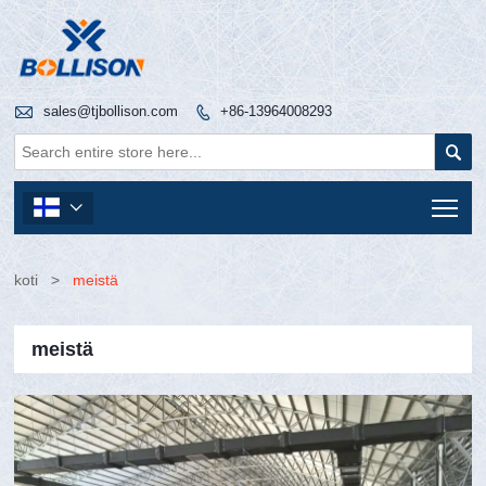

sales@tjbollison.com
+86-13964008293


Tog

koti
>
meistä
meistä