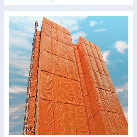
kuntosali , ammatillinen koulutus, puisto- tai
vuokraustoiminta. Myös Tumbling Air Matta voidaan käyttää
rannalla tai vedessä, takapihalla, nurmikolla. Varmista vain,
ettei ympärillä ole tulta tai teräviä esineitä