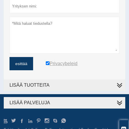
Privacybeleid
esittää
LISÄÄ TUOTTEITA
LISÄÄ PALVELUJA








