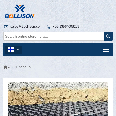

sales@tjbollison.com
+86-13964008293


Tog


>
tapaus
koti