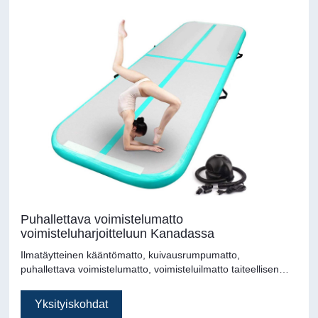
Puhallettava voimistelumatto
voimisteluharjoitteluun Kanadassa
Ilmatäytteinen kääntömatto, kuivausrumpumatto,
puhallettava voimistelumatto, voimisteluilmatto taiteellisen
voimistelun lattialla, kuntosalin lattia, korkean suorituskyvyn
harjoittelussa, kuntosalit, tanssiklubit, koulut,
Yksityiskohdat
voimisteluharjoitukset, kotiviihde, vapaa-ajan keskukset,