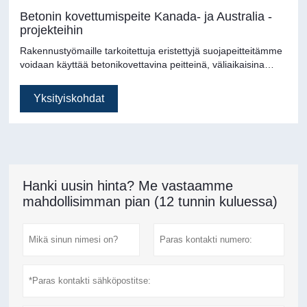
Betonin kovettumispeite Kanada- ja Australia -
projekteihin
Rakennustyömaille tarkoitettuja eristettyjä suojapeitteitämme
voidaan käyttää betonikovettavina peitteinä, väliaikaisina
verhoseinäminä, eristettyinä koteloina, maanpeitteinä tai jopa
väliaikaisena lämpökaapina. Käytä näitä eristäviä
Yksityiskohdat
lämpösuojat peittämään ja suojaamaan kylmältä säältä ja
pakkaselta.
Hanki uusin hinta? Me vastaamme
mahdollisimman pian (12 tunnin kuluessa)