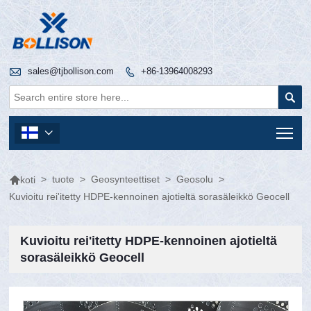

sales@tjbollison.com
+86-13964008293


Tog


>
tuote
>
Geosynteettiset
>
Geosolu
>
koti
Kuvioitu rei'itetty HDPE-kennoinen ajotieltä sorasäleikkö Geocell
Kuvioitu rei'itetty HDPE-kennoinen ajotieltä
sorasäleikkö Geocell