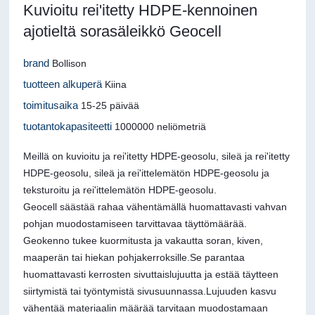
Kuvioitu rei'itetty HDPE-kennoinen
ajotieltä sorasäleikkö Geocell
brand
Bollison
tuotteen alkuperä
Kiina
toimitusaika
15-25 päivää
tuotantokapasiteetti
1000000 neliömetriä
Meillä on kuvioitu ja rei'itetty HDPE-geosolu, sileä ja rei'itetty
HDPE-geosolu, sileä ja rei'ittelemätön HDPE-geosolu ja
teksturoitu ja rei'ittelemätön HDPE-geosolu.
Geocell säästää rahaa vähentämällä huomattavasti vahvan
pohjan muodostamiseen tarvittavaa täyttömäärää.
Geokenno tukee kuormitusta ja vakautta soran, kiven,
maaperän tai hiekan pohjakerroksille.Se parantaa
huomattavasti kerrosten sivuttaislujuutta ja estää täytteen
siirtymistä tai työntymistä sivusuunnassa.Lujuuden kasvu
vähentää materiaalin määrää tarvitaan muodostamaan