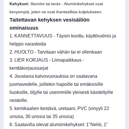
Kehykset:
Alumiini tai teräs - Alumiinikehykset ovat
kevyempiä, joten ne ovat ihanteellisia kuljetukseen.
Taitettavan kehyksen vesisäiliön
ominaisuus
1. KANNETTAVUUS - Täysin koottu, käyttövalmis ja
helppo varastoida
2. HUOLTO - Tarvitaan vähän tai ei ollenkaan
3. LIER KORJAUS - Liimapaikkaus -
kenttäkorjaussarjat
4. Joustavia kalvovuorauksia on saatavana
juomavedelle, joillekin hapoille tai emäksisille
liuoksille, öljylle tai useimmille yleisesti käsiteltyille
nesteille.
5. kemikaalien kestävä, uretaani, PVC (vinyyli 22
unssia, 30 unssia tai 35 unssia)
6. Saatavilla olevat alumiinikehykset: 1"Neliö, 1"