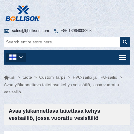

sales@tjbollison.com
+86-13964008293


Tog


>
tuote
>
Custom Tarps
>
PVC-säiliö ja TPU-säiliö
>
koti
Avaa yläkannettava taitettava kehys vesisäiliö, jossa vuorattu
vesisäiliö
Avaa yläkannettava taitettava kehys
vesisäiliö, jossa vuorattu vesisäiliö