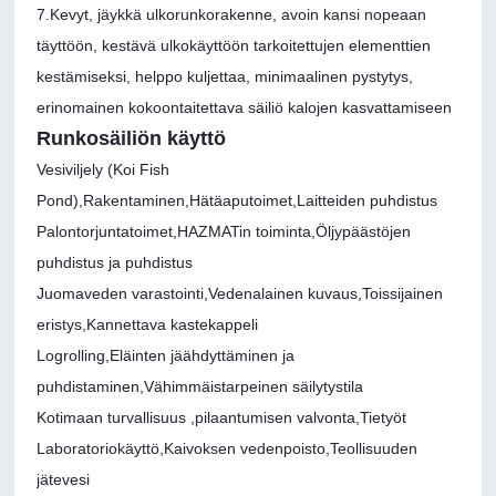
7.Kevyt, jäykkä ulkorunkorakenne, avoin kansi nopeaan
täyttöön, kestävä ulkokäyttöön tarkoitettujen elementtien
kestämiseksi, helppo kuljettaa, minimaalinen pystytys,
erinomainen kokoontaitettava säiliö kalojen kasvattamiseen
Runkosäiliön käyttö
Vesiviljely (Koi Fish
Pond),
Rakentaminen,
Hätäaputoimet,
Laitteiden puhdistus
Palontorjuntatoimet,
HAZMATin toiminta,
Öljypäästöjen
puhdistus ja puhdistus
Juomaveden varastointi,
Vedenalainen kuvaus,
Toissijainen
eristys,
Kannettava kastekappeli
Logrolling,
Eläinten jäähdyttäminen ja
puhdistaminen,
Vähimmäistarpeinen säilytystila
Kotimaan turvallisuus ,
pilaantumisen valvonta,
Tietyöt
Laboratoriokäyttö,
Kaivoksen vedenpoisto,
Teollisuuden
jätevesi