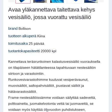
Avaa yläkannettava taitettava kehys
vesisäiliö, jossa vuorattu vesisäiliö
brand
Bollison
tuotteen alkuperä
Kiina
toimitusaika
25 päivää
tuotantokapasiteetti
20000 kpl
Kannettava teräsrunkoinen kalastusvesisäiliö vuorauksella
on tilapäiseen hätätilanteessa tapahtuvaan nestesäiliön
siirtoon ja varastointiin.
Runkovesivarastoihimme kuuluvat vesiperävaunut,
muovisäiliöt, aaltopahvisäiliöt, joustavat säiliöt ja
hätävarastosäiliöt.
Frame-nestesäiliöissämme voidaan säilyttää sadevettä,
polttoainetta, juomakelvotonta vettä tai juomavettä, se
voidaan myös käyttää öljyvuodon puhdistukseen,