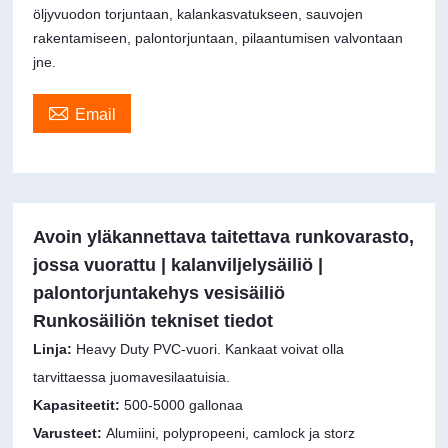
öljyvuodon torjuntaan, kalankasvatukseen, sauvojen
rakentamiseen, palontorjuntaan, pilaantumisen valvontaan
jne.

Email
Avoin yläkannettava taitettava runkovarasto,
jossa vuorattu | kalanviljelysäiliö |
palontorjuntakehys vesisäiliö
Runkosäiliön tekniset tiedot
Linja:
Heavy Duty PVC-vuori. Kankaat voivat olla
tarvittaessa juomavesilaatuisia.
Kapasiteetit:
500-5000 gallonaa
Varusteet:
Alumiini, polypropeeni, camlock ja storz