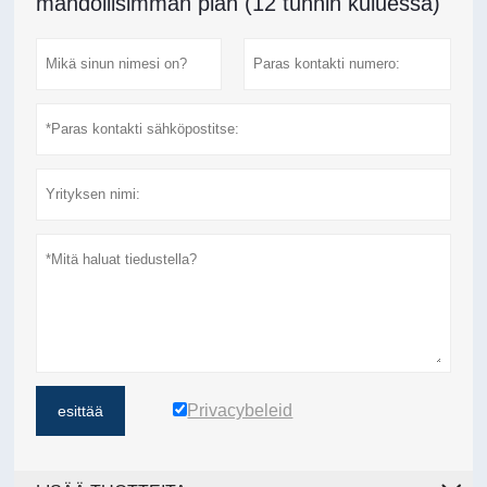
mahdollisimman pian (12 tunnin kuluessa)
Privacybeleid
esittää