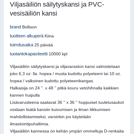
Viljasäiliön säilytyskansi ja PVC-
vesisäiliön kansi
brand
Bollison
tuotteen alkuperä
Kiina
toimitusaika
25 päivää
tuotantokapasiteetti
10000 kpl
Viljasäiliön säilytyskansi ja viljavaraston kansi valmistetaan
joko 6,3 oz: lla. hopea / musta kudottu polyeteeni tai 10 oz.
hopea / valkoinen kudottu polyeteenikangas.
Halkaisija on 24 ''. x 48 '' pitkä kouru vetohihnalla kaikkien
kannen huipulla
Lisävarusteena saatavat 36 '' x 36 '' huppuiset tuuletusaukot
voidaan lisätä kansiin kuivumisen ja ilman liikkumisen
mahdollistamiseksi, varsinkin jos käytetään
ilmastointipuhaltimia.
Viljasäiliön kannessa on kehän ympäri ommeltuja D-renkaita