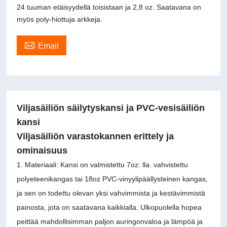
24 tuuman etäisyydellä toisistaan ​​ja 2,8 oz. Saatavana on
myös poly-hiottuja arkkeja.

Email
Viljasäiliön säilytyskansi ja PVC-vesisäiliön
kansi
Viljasäiliön varastokannen erittely ja
ominaisuus
1. Materiaali: Kansi on valmistettu 7oz: lla. vahvistettu
polyeteenikangas tai 18oz PVC-vinyylipäällysteinen kangas,
ja sen on todettu olevan yksi vahvimmista ja kestävimmistä
painosta, jota on saatavana kaikkialla. Ulkopuolella hopea
peittää mahdollisimman paljon auringonvaloa ja lämpöä ja