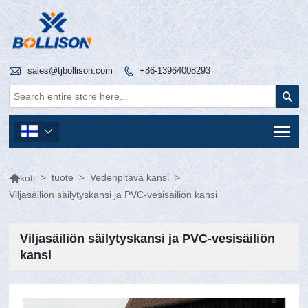

sales@tjbollison.com
+86-13964008293


Tog


>
tuote
>
Vedenpitävä kansi
>
koti
Viljasäiliön säilytyskansi ja PVC-vesisäiliön kansi
Viljasäiliön säilytyskansi ja PVC-vesisäiliön
kansi