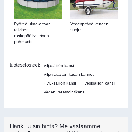
Pyöreä uima-altaan
Vedenpitävä veneen
talvinen
suojus
roskapäällysteinen
pehmuste
tuoteselosteet:
Viljasäiliön kansi
Viljavaraston kasan kannet
PVC-säiliön kansi
Vesisäiliön kansi
Veden varastointikansi
Hanki uusin hinta? Me vastaamme