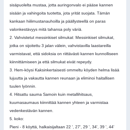
sisäpuolelta mustaa, jotta auringonvalo ei pääse kannen
sisään ja vahingoita tuotetta, jota yrität suojata. Tämän
kankaan hiilimustanauhoilla ja päällysteellä on paras
valonkestävyys mitä tahansa poly väriä.
2. Vahvistetut messinkiset silmukat: Messinkiset silmukat,
jotka on sijoitettu 3 jalan välein, vahvistavilla laastareilla
varmistavat, että sidoksia on riittävästi kannen kunnolliseen
kiinnittämiseen ja että silmukat eivät repeydy.
3. Hem-köysi Kaksinkertaisesti ommeltu köyden helma lisää
lujuutta ja vakautta kannen reunaan ja eliminoi haitallisen
tuulen lyönnin.
4. Hitsattu sauma Samoin kuin metallihitsaus,
kuumasaumaus kiinnittää kannen yhteen ja varmistaa
vedenkestävän kannen.
5. koko:
Pieni - 8 köyttä, halkaisijaltaan 22 ', 27', 29 ', 34', 39 ', 44'