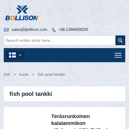

sales@tjbollison.com
+86-13964008293


Tog

koti
>
tuote
>
fish pool tankki
fish pool tankki
Teräsrunkoinen
kalalammikon