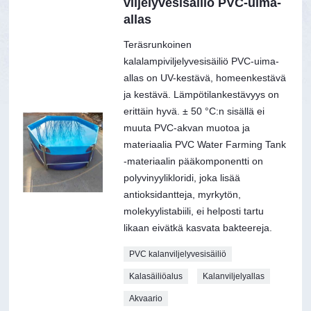
viljelyvesisäiliö PVC-uima-
allas
Teräsrunkoinen
kalalampiviljelyvesisäiliö PVC-uima-
allas on UV-kestävä, homeenkestävä
ja kestävä. Lämpötilankestävyys on
erittäin hyvä. ± 50 °C:n sisällä ei
muuta PVC-akvan muotoa ja
materiaalia PVC Water Farming Tank
-materiaalin pääkomponentti on
polyvinyylikloridi, joka lisää
antioksidantteja, myrkytön,
molekyylistabiili, ei helposti tartu
likaan eivätkä kasvata bakteereja.
PVC kalanviljelyvesisäiliö
Kalasäiliöalus
Kalanviljelyallas
Akvaario